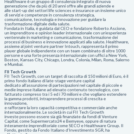
Healthware è un gruppo di consulenza integrato di nuova
generazione che da più di 20 anni offre alle grandi aziende e
alle start-up dei settori life sciences e insurance un insieme unico
di servizi e competenze in consulenza strategica,
comunicazione, tecnologia e innovazione per guidare la
trasformazione digitale della salute.
Fondata in Italia, è guidata dal CEO e fondatore Roberto Ascione,
un imprenditore e opinion leader internazionale con un’esperienza
ventennale in marketing e comunicazione, trasformazione dei
processi di business e innovazione applicati alla salute. Healthware,
assieme al joint venture partner Intouch, rappresenta il primo
player globale indipendente con un team combinato di oltre 1000
persone e una forte presenza internazionale con uffici a New York,
Boston, Kansas City, Chicago, Londra, Colonia, Milan, Roma, Salerno
e Mumbai.
FII Tech Growth
FII Tech Growth, con un target di raccolta di 150 milioni di Euro, è il
primo fondo italiano di late-stage venture capital
dedicato all’assunzione di partecipazioni nel capitale di piccole e
medie imprese italiane ad elevato contenuto tecnologico, con
fatturato compreso tra i 5 ed i 70 milioni e che vogliano estendere
la gamma prodotti, intraprendere processi di crescita e
innovazione,
e rafforzare la loro capacità competitiva e commerciale anche
internazionalmente. Le società in cui FII Tech Growth
investe possono essere sia già finanziate da fondi di Venture
Capital, come Supermercato24 e Bemyeye, oppure di natura
interamente imprenditoriale come SECO e Healthware Group. Il
Fondo, gestito da Fondo Italiano d’Investimento SGR, ha