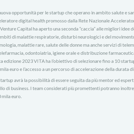
uova opportunità per le startup che operano in ambito salute e san
eleratore digital health promosso dalla Rete Nazionale Accelerator
enture Capital ha aperto una seconda “caccia” alle migliori idee 
ambiti di malattie respiratorie, disturbi neurologici e del moviment
mologia, malattie rare, salute delle donne ma anche servizi di tele
telefarmacia, odontoiatria, igiene orale e distribuzione farmaceutica
a edizione 2023 VITA ha l’obiettivo di selezionare fino a 10 startup
ila euro e l’accesso a un percorso di accelerazione della durata di
tartup avrà la possibilità di essere seguita da più mentor ed espert
llo di business. I team considerati più promettenti potranno inoltre
 mila euro.