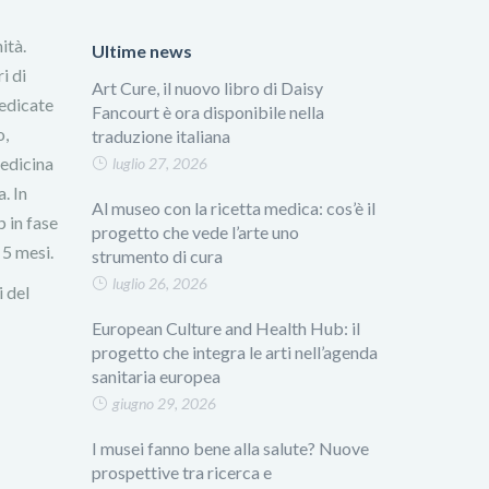
ità.
Ultime news
i di
Art Cure, il nuovo libro di Daisy
dedicate
Fancourt è ora disponibile nella
o,
traduzione italiana
medicina
luglio 27, 2026
. In
Al museo con la ricetta medica: cos’è il
 in fase
progetto che vede l’arte uno
 5 mesi.
strumento di cura
luglio 26, 2026
i del
European Culture and Health Hub: il
progetto che integra le arti nell’agenda
sanitaria europea
giugno 29, 2026
I musei fanno bene alla salute? Nuove
prospettive tra ricerca e