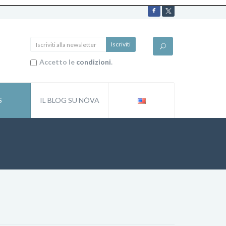
Accetto le
condizioni
.
S
IL BLOG SU NÒVA