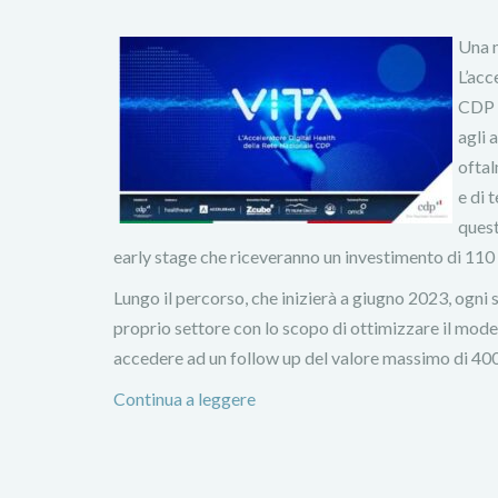
Una n
L’acc
CDP V
agli 
oftal
e di 
quest
early stage che riceveranno un investimento di 110 m
Lungo il percorso, che inizierà a giugno 2023, ogni s
proprio settore con lo scopo di ottimizzare il mode
accedere ad un follow up del valore massimo di 400
Continua a leggere