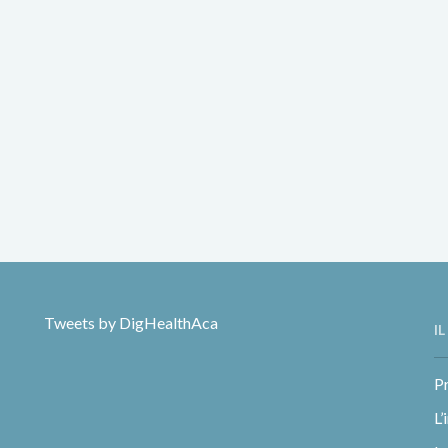
Tweets by DigHealthAca
I
Pr
L’