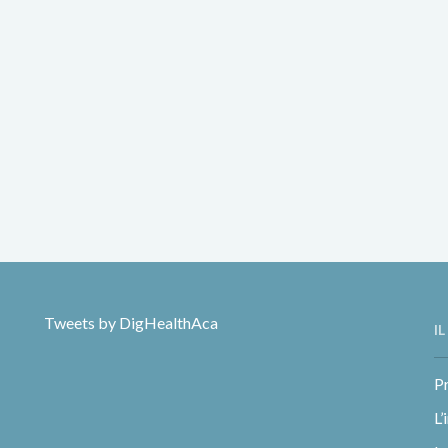
Tweets by DigHealthAca
I
Pr
L’