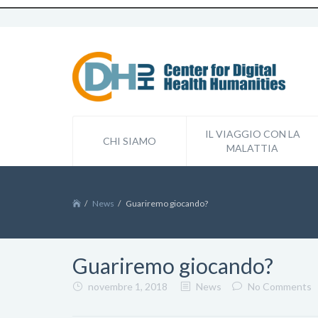
IL VIAGGIO CON LA
CHI SIAMO
MALATTIA
News
Guariremo giocando?
Guariremo giocando?
novembre 1, 2018
News
No Comments