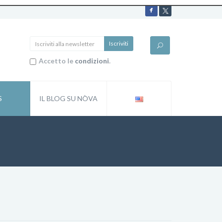
Accetto le
condizioni
.
S
IL BLOG SU NÒVA