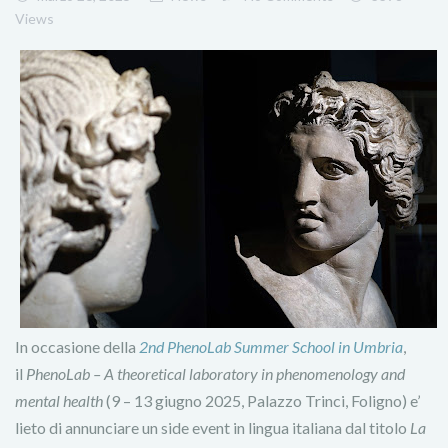
Views
In occasione della
2nd PhenoLab Summer School in Umbria
,
il
PhenoLab – A theoretical laboratory in phenomenology and
mental health
(9 – 13 giugno 2025, Palazzo Trinci, Foligno) e’
lieto di annunciare un side event in lingua italiana dal titolo
La