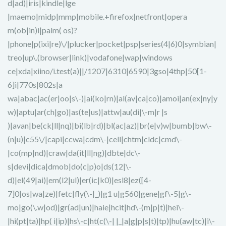
d|ad)|iris|kindle|lge
|maemo|midp|mmp|mobile.+firefox|netfront|opera
m(ob|in)i|palm( os)?
|phone|p(ixi|re)\/|plucker|pocket|psp|series(4|6)0|symbian|
treo|up\.(browser|link)|vodafone|wap|windows
ce|xda|xiino/i.test(a)||/1207|6310|6590|3gso|4thp|50[1-
6]i|770s|802s|a
wa|abac|ac(er|oo|s\-)|ai(ko|rn)|al(av|ca|co)|amoi|an(ex|ny|y
w)|aptu|ar(ch|go)|as(te|us)|attw|au(di|\-m|r |s
)|avan|be(ck|ll|nq)|bi(lb|rd)|bl(ac|az)|br(e|v)w|bumb|bw\-
(n|u)|c55\/|capi|ccwa|cdm\-|cell|chtm|cldc|cmd\-
|co(mp|nd)|craw|da(it|ll|ng)|dbte|dc\-
s|devi|dica|dmob|do(c|p)o|ds(12|\-
d)|el(49|ai)|em(l2|ul)|er(ic|k0)|esl8|ez([4-
7]0|os|wa|ze)|fetc|fly(\-|_)|g1 u|g560|gene|gf\-5|g\-
mo|go(\.w|od)|gr(ad|un)|haie|hcit|hd\-(m|p|t)|hei\-
|hi(pt|ta)|hp( i|ip)|hs\-c|ht(c(\-| |_|a|g|p|s|t)|tp)|hu(aw|tc)|i\-