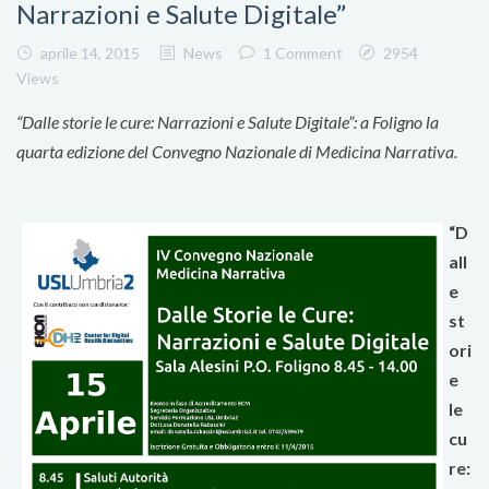
Narrazioni e Salute Digitale”
aprile 14, 2015
News
1 Comment
2954
Views
“Dalle storie le cure: Narrazioni e Salute Digitale”: a Foligno la
quarta edizione del Convegno Nazionale di Medicina Narrativa.
“D
all
e
st
ori
e
le
cu
re: