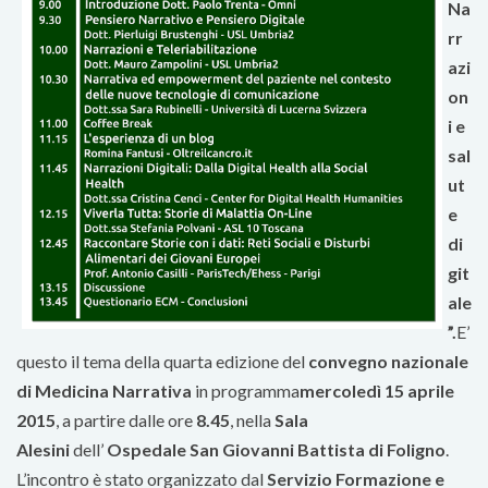
Na
rr
azi
on
i e
sal
ut
e
di
git
ale
”.
E’
questo il tema della quarta edizione del
convegno nazionale
di Medicina Narrativa
in programma
mercoledì 15 aprile
2015
, a partire dalle ore
8.45
, nella
Sala
Alesini
dell’
Ospedale San Giovanni Battista di Foligno
.
L’incontro è stato organizzato dal
Servizio Formazione e