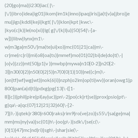
(20|go|ma)|i230|iac( |\-
|\/)|ibro|idea|ig01|ikom|im1k|inno|ipaq|iris|ja(t|v)a|jbro|je
mu|jigs|kddi|keji|kgt( |\/)|klon|kpt |kwc\-
|kyo(c|k)|le(no|xi)|lg( g|\/(k|l|u)|50|54|\-[a-
w])|libw|lynx|m1\-
w|m3ga|m50\/|ma(te|ui|xo)|mc(01|21|ca)|m\-
cr|me(rc|ri)|mi(o8|oa|ts)|mmef|mo(01|02|bi|de|do|t(\-|
|o|v)|zz)|mt(50|p1|v )|mwbp|mywa|n10[0-2]|n20[2-
3]|n30(0|2)|n50(0|2|5)|n7(0(0|1)|10)|ne((c|m)\-
|on|tf|wf|wg|wt)|nok(6|i)|nzph|o2im|op(ti|wv)|oran|owg1|p
800|pan(a|d|t)|pdxg|pg(13|\-([1-
8]|c))|phil|pire|pl(ay|uc)|pn\-2|po(ck|rt|se)|prox|psio|pt\-
g|qa\-a|qc(07|12|21|32|60|\-[2-
7]|i\-)|qtek|r380|r600|raks|rim9|ro(ve|zo)|s55\/|sa(ge|ma|
mm|ms|ny|va)|sc(01|h\-|oo|p\-)|sdk\/|se(c(\-
|0|1)|47|mc|nd|ri)|sgh\-|shar|sie(\-