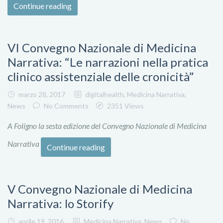
Continue reading
VI Convegno Nazionale di Medicina
Narrativa: “Le narrazioni nella pratica
clinico assistenziale delle cronicità”
marzo 28, 2017
digitalhealth
,
Medicina Narrativa
,
News
No Comments
2351 Views
A Foligno la sesta edizione del Convegno Nazionale di Medicina
Narrativa
Continue reading
V Convegno Nazionale di Medicina
Narrativa: lo Storify
aprile 19, 2016
Medicina Narrativa
,
News
No