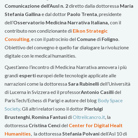
Comunicazione
dell’Ausl n. 2
diretto dalla dottoressa
Maria
Stefania Gallina
e dal dottor
Paolo Trenta
, presidente
dell’
Osservatorio Medicina Narrativa Italiana,
con il
contributo non condizionante di
Eikon Strategic
Consulting
, e con il patrocinio del
Comune
di
Foligno
.
Obiettivo del convegno è quello far dialogare la rivoluzione
digitale con le medical humanities.
Quest’anno l’incontro di Medicina Narrativa annovera i più
grandi
esperti
europei delle tecnologie applicate alle
narrazioni come la dottoressa
Sara Rubinelli
dell’Università
di Lucerna in Svizzera ed il professor
Antonio Casilli
del
ParisTech/Echess di Parigi e autore del blog
Body Space
Society
. Gli altri relatori sono il dottor
Pierluigi
Brustenghi
,
Romina Fantusi
di
Oltreilcancro.it
, la
dottoressa
Cristina Cenci
del
Center for Digital Healt
Humanities
, la dottoressa
Stefania Polvani
dell’Asl 10 di