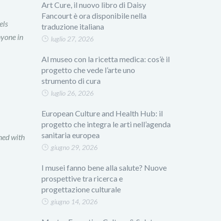
Art Cure, il nuovo libro di Daisy
Fancourt è ora disponibile nella
els
traduzione italiana
nyone in
luglio 27, 2026
Al museo con la ricetta medica: cos’è il
progetto che vede l’arte uno
strumento di cura
luglio 26, 2026
European Culture and Health Hub: il
progetto che integra le arti nell’agenda
sanitaria europea
ned with
giugno 29, 2026
I musei fanno bene alla salute? Nuove
prospettive tra ricerca e
progettazione culturale
giugno 14, 2026