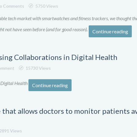
o Comments
5750 Views
le tech market with smartwatches and fitness trackers, we thought tha
ht not have seen before (and for good reason).
Continue reading
ing Collaborations in Digital Health
omment
15730 Views
 Digital Health
Continue reading
that allows doctors to monitor patients 
2891 Views