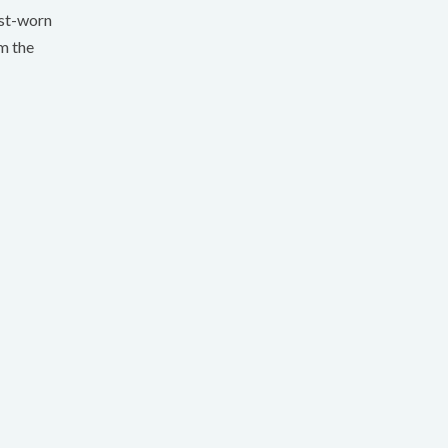
ist-worn
om the