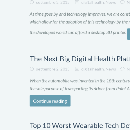
settembre 3, 2015
digitalhealth
,
News
N
As time goes by and technology improves, we are consta
which allow for the adoption of this technology by the m
the developed world can afford a desktop 3D printer.
The Next Big Digital Health Pla
settembre 2, 2015
digitalhealth
,
News
N
When the automobile was invented in the 18th century, 
the sole purpose of transporting its driver from Point A
Continue reading
Top 10 Worst Wearable Tech Dev