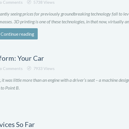
o Comments
5738 Views
ntly seeing prices for previously groundbreaking technology fall to lev
asses. 3D printing is one of these technologies, in that now, virtually a
Continue reading
tform: Your Car
o Comments
7933 Views
it was little more than an engine with a driver’s seat – a machine desig
 to Point B.
ices So Far