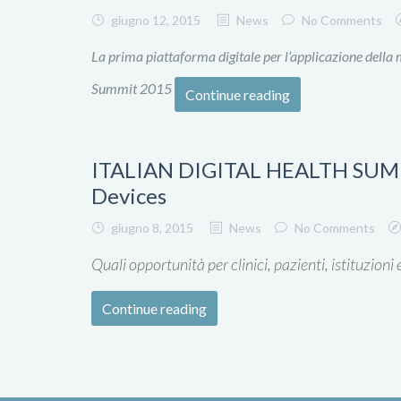
giugno 12, 2015
News
No Comments
La prima piattaforma digitale per l’applicazione della m
Summit 2015
Continue reading
ITALIAN DIGITAL HEALTH SUMM
Devices
giugno 8, 2015
News
No Comments
Quali opportunità per clinici, pazienti, istituzioni
Continue reading