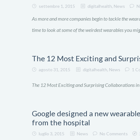
settembre 1, 2015
digitalhealth
,
News
N
As more and more companies begin to tackle the wearab
time to look at some of the weirdest wearables you mig
The 12 Most Exciting and Surpris
agosto 31, 2015
digitalhealth
,
News
1 C
The 12 Most Exciting and Surprising Collaborations in
Google designed a new wearable 
from the hospital
luglio 3, 2015
News
No Comments