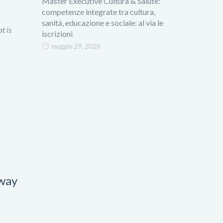
Master Executive Cultura & Salute:
competenze integrate tra cultura,
sanità, educazione e sociale: al via le
t is
iscrizioni
maggio 29, 2026
away