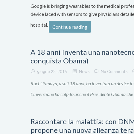
Google is bringing wearables to the medical profe
device laced with sensors to give physicians detail
hospital.
Continue reading
A 18 anni inventa una nanotecnol
conquista Obama)
giugno 22, 2015
News
No Comments
Ruchi Pandya, a soli 18 anni, ha inventato un device in
L’invenzione ha colpito anche il Presidente Obama che 
Raccontare la malattia: con DNM
propone una nuova alleanza tera