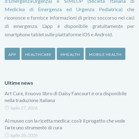
d’Emergenza­Urgenza)
e
SIMEUP (Società Italiana di
Medicina di Emergenza ed Urgenza Pediatrica)
che
riconosce e fornisce informazioni di primo soccorso nei casi
di emergenza. L’app è disponibile gratuitamente per
smartphone tablet sulle piattaforme iOS e Android.
APP
HEALTHCARE
MHEALTH
MOBILE HEALTH
Ultime news
Art Cure, il nuovo libro di Daisy Fancourt è ora disponibile
nella traduzione italiana
luglio 27, 2026
Al museo con la ricetta medica: cos’è il progetto che vede
l’arte uno strumento di cura
luglio 26, 2026