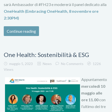
sarà Ambassador di #FH23 e modererà il panel dedicato alla
OneHealth (Embracing OneHealth, 8 novembre ore
2:30PM)
Continue reading
One Health: Sostenibilità & ESG
maggio 5, 2023
News
No Comments
1226
Views
Appuntamento
mercoledì 10
maggio alle
ore 11.00
con
l’ultimo dei tre