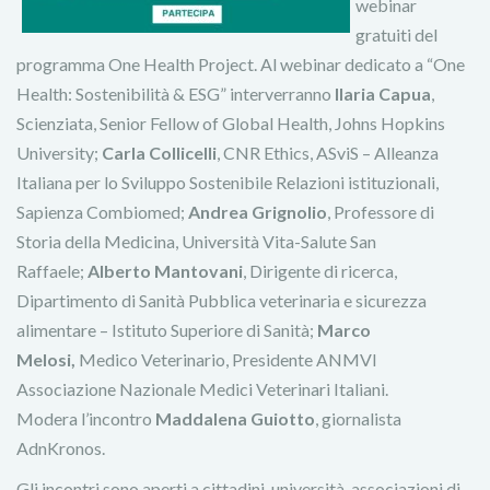
webinar
gratuiti del
programma One Health Project. Al webinar dedicato a “One
Health: Sostenibilità & ESG” interverranno
Ilaria Capua
,
Scienziata, Senior Fellow of Global Health, Johns Hopkins
University;
Carla Collicelli
, CNR Ethics, ASviS – Alleanza
Italiana per lo Sviluppo Sostenibile Relazioni istituzionali,
Sapienza Combiomed;
Andrea Grignolio
, Professore di
Storia della Medicina, Università Vita-Salute San
Raffaele;
Alberto Mantovani
, Dirigente di ricerca,
Dipartimento di Sanità Pubblica veterinaria e sicurezza
alimentare – Istituto Superiore di Sanità;
Marco
Melosi,
Medico Veterinario, Presidente ANMVI
Associazione Nazionale Medici Veterinari Italiani.
Modera l’incontro
Maddalena Guiotto
, giornalista
AdnKronos.
Gli incontri sono aperti a cittadini, università, associazioni di