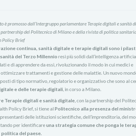
to è promosso dall’Intergruppo parlamentare Terapie digitali e sanità di
 partnership del Politecnico di Milano e della rivista di politica sanitaria
 Policy Brief
azione continua, sanità digitale e terapie digitali sono i pilast
 sanità del Terzo Millennio
resi più solidi dall’intelligenza artificia
dati e di apprendere da essi, rivoluzionando il modo in cui medici e
e ottimizzare trattamenti e gestione delle malattie. Un nuovo mond
pposti di tipo normativo, regolatorio e organizzativo che sono al c
gitale e delle terapie digitali
, in corso a Milano.
Terapie digitali e sanità digitale
, con la partnership del Polite
lth Policy Brief, si tiene al
Politecnico alla presenza del ministr
ppresentanti delle istituzioni scientifiche, dell’imprenditoria, del m
ntando per identificare
una strategia comune che ponga le tera
a politica del paese.