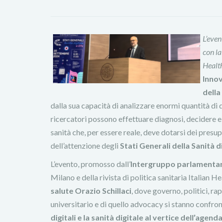
L’even
con la
Health
Innov
della
dalla sua capacità di analizzare enormi quantità di 
ricercatori possono effettuare diagnosi, decidere 
sanità che, per essere reale, deve dotarsi dei presu
dell’attenzione degli
Stati Generali della Sanità di
L’evento, promosso dall’
Intergruppo parlamentare 
Milano e della rivista di politica sanitaria Italian Hea
salute Orazio Schillaci
, dove governo, politici, ra
universitario e di quello advocacy si stanno confro
digitali e la sanità digitale al vertice dell’agend