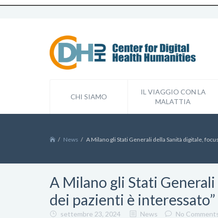
IL VIAGGIO CON LA
CHI SIAMO
MALATTIA
News
A Milano gli Stati Generali della Sanità digitale, focu
A Milano gli Stati Generali 
dei pazienti è interessato”
settembre 23, 2024
News
No Comment