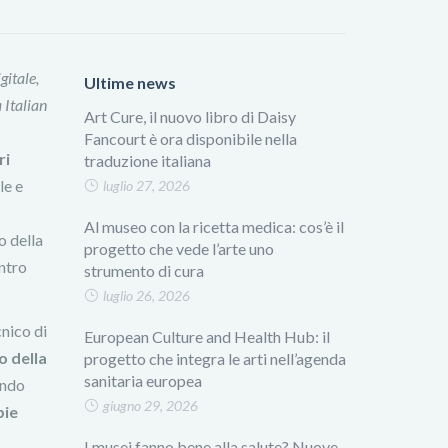
gitale,
Ultime news
 Italian
Art Cure, il nuovo libro di Daisy
Fancourt è ora disponibile nella
ri
traduzione italiana
le e
luglio 27, 2026
Al museo con la ricetta medica: cos’è il
o della
progetto che vede l’arte uno
entro
strumento di cura
luglio 26, 2026
cnico di
European Culture and Health Hub: il
o della
progetto che integra le arti nell’agenda
sanitaria europea
ondo
giugno 29, 2026
pie
I musei fanno bene alla salute? Nuove