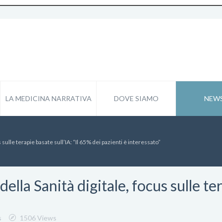
LA MEDICINA NARRATIVA
DOVE SIAMO
NEW
s sulle terapie basate sull’IA: “Il 65% dei pazienti è interessato”
della Sanità digitale, focus sulle te
s
1506 Views