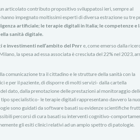
n articolato contributo propositivo sviluppatosi ieri, sempre al
he hanno impegnato moltissimi esperti di diversa estrazione su tre pr
elligenza artificiale; le terapie digitali in Italia; le competenze e 
lla sanità digitale.
nti e investimenti nell’ambito del Pnrr
e, come emerso dalla ricer
 Milano, la spesa ad essa associata è cresciuta del 22% nel 2023, a
a comunicazione tra il cittadino e le strutture della sanità con la
ici e per il paziente, di disporre di molti servizi- dalla cartella
del dato, dalla prenotazione delle prestazioni al monitoraggio dell
i tipo specialistico- le terapie digitali rappresentano davvero la nu
ologie sono guidati da software basati su evidenze scientifiche frutt
sibili percorsi di cura basati su interventi cognitivo-comportamen
emente gli esiti clinici relativi ad un ampio spettro di patologie.