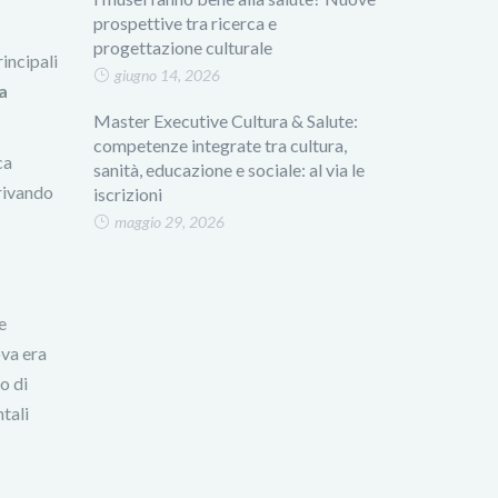
prospettive tra ricerca e
progettazione culturale
incipali
giugno 14, 2026
la
Master Executive Cultura & Salute:
competenze integrate tra cultura,
ca
sanità, educazione e sociale: al via le
rrivando
iscrizioni
maggio 29, 2026
e
ova era
o di
tali