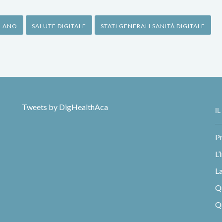
LANO
SALUTE DIGITALE
STATI GENERALI SANITÀ DIGITALE
Tweets by DigHealthAca
I
Pr
L’
La
Q
Qu