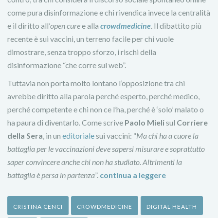
come pura disinformazione e chi rivendica invece la centralità
e il diritto all’
open cure
e alla
crowdmedicine
. Il dibattito più
recente è sui vaccini, un terreno facile per chi vuole
dimostrare, senza troppo sforzo, i rischi della
disinformazione “che corre sul web”.
Tuttavia non porta molto lontano l’opposizione tra chi
avrebbe diritto alla parola perché esperto, perché medico,
perché competente e chi non ce l’ha, perché è ‘solo’ malato o
ha paura di diventarlo. Come scrive
Paolo Mieli
sul
Corriere
della Sera
, in un
editoriale
sui vaccini: “
Ma chi ha a cuore la
battaglia per le vaccinazioni deve sapersi misurare e soprattutto
saper convincere anche chi non ha studiato. Altrimenti la
battaglia è persa in partenza
”.
continua a leggere
CRISTINA CENCI
CROWDMEDICINE
DIGITAL HEALTH